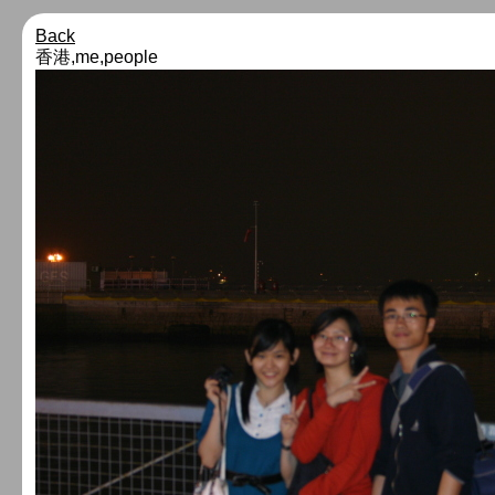
Back
香港,me,people