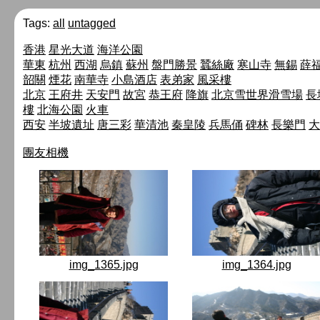
Tags:
all
untagged
香港
星光大道
海洋公園
華東
杭州
西湖
烏鎮
蘇州
盤門勝景
蠶絲廠
寒山寺
無錫
薛
韶關
煙花
南華寺
小島酒店
表弟家
風采樓
北京
王府井
天安門
故宮
恭王府
降旗
北京雪世界滑雪場
長
樓
北海公園
火車
西安
半坡遺址
唐三彩
華清池
秦皇陵
兵馬俑
碑林
長樂門
大
團友相機
img_1365.jpg
img_1364.jpg