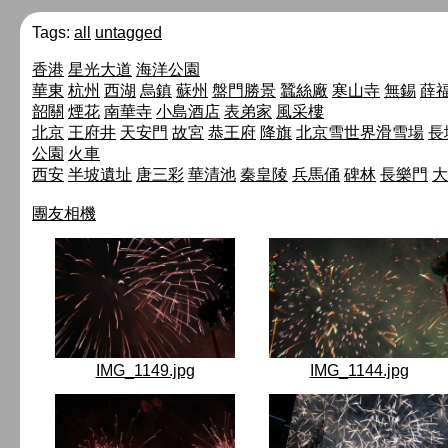
Tags:
all
untagged
香港
星光大道
海洋公園
華東
杭州
西湖
烏鎮
蘇州
盤門勝景
蠶絲廠
寒山寺
無錫
薛
韶關
煙花
南華寺
小島酒店
表弟家
風采樓
北京
王府井
天安門
故宮
恭王府
降旗
北京雪世界滑雪場
長
公園
火車
西安
半坡遺址
唐三彩
華清池
秦皇陵
兵馬俑
碑林
長樂門
大
團友相機
IMG_1149.jpg
IMG_1144.jpg