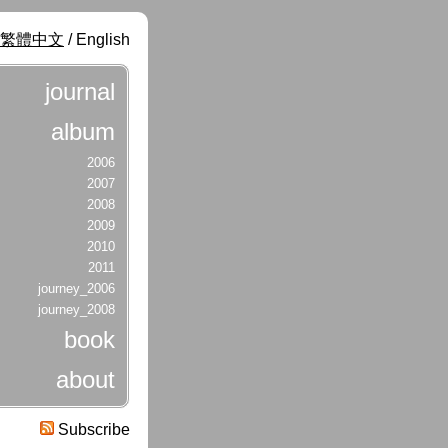
繁體中文
/ English
journal
album
2006
2007
2008
2009
2010
2011
journey_2006
journey_2008
book
about
Subscribe