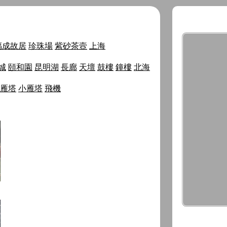
福成故居
珍珠場
紫砂茶壼
上海
城
頤和園
昆明湖
長廊
天壇
鼓樓
鐘樓
北海
雁塔
小雁塔
飛機