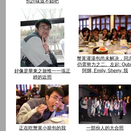
也許味道不錯吧
蟹黃灌湯包尚未解决，同
仍需努力之二。左起: Qubi
阿輝, Emily, Sherry, 我
好像是華東之旅惟一一張正
經的近照
正在吃蟹黃小籠包的我
一部份人的大合照