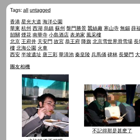
Tags:
all
untagged
香港
星光大道
海洋公園
華東
杭州
西湖
烏鎮
蘇州
盤門勝景
蠶絲廠
寒山寺
無錫
薛
韶關
煙花
南華寺
小島酒店
表弟家
風采樓
北京
王府井
天安門
故宮
恭王府
降旗
北京雪世界滑雪場
長
樓
北海公園
火車
西安
半坡遺址
唐三彩
華清池
秦皇陵
兵馬俑
碑林
長樂門
大
團友相機
不記得那是甚麽了