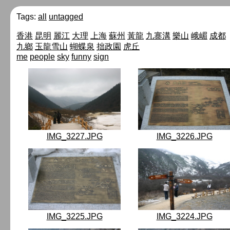
Tags:
all
untagged
香港
昆明
麗江
大理
上海
蘇州
黃龍
九寨溝
樂山
峨嵋
成都
九鄉
玉龍雪山
蝴蝶泉
拙政園
虎丘
me
people
sky
funny
sign
IMG_3227.JPG
IMG_3226.JPG
IMG_3225.JPG
IMG_3224.JPG