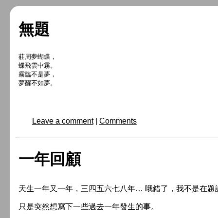
無題
莊周夢蝴蝶，

蝶飛雲中霧。

霧臨不是夢，

Leave a comment
|
Comments
一年回顧
天生一年又一年，三四五六七八年… 哦錯了，我不是在
題
只是突然想寫下一些過去一年發生的事。