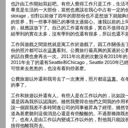
也許由工作開始寫起吧。有些人覺得工作只是工作，生活
畢竟是生活的一大部份，當然也應該在我心中占有一定的份
storage，但對以前做了四年的那部份也不是想放下就
的世界，對一些事不關己的事情太過留心。連我以前的上
的，就應該放下了。自己的工作還有很多，實在不值得在
組學到的實在太多，沒有學到的也還有很多，所以也還不
工作與遊戲之間當然就是寓工作於遊戲了。因工作關係去
份的照片都可以在
這裏
看到。公費旅行最高興的莫過於公
的話自費也會再去一次。2011年出差的次數沒有2010年的
2011年去了的還有Seattle和Chicago，Seattle 201
可惜來去怱怱的，也沒有看到些甚麽。
公費旅遊以外還和我哥去了一次澳洲，照片都這
這裏
。在
的事了。
工作和旅遊以外還有人。有些人是在工作以內的，比如說
還是因為我所以認識的。雖然我覺得在他們之間我的作用
說一個跟我差不多時間進公司的同事被昇為了經理。雖然
道為甚麽聽到這個消息心還是有些酸酸的。不過那條路既
了。也有人是由工作以內變成工作以外的，對他我只能說
捨得他離我而去。