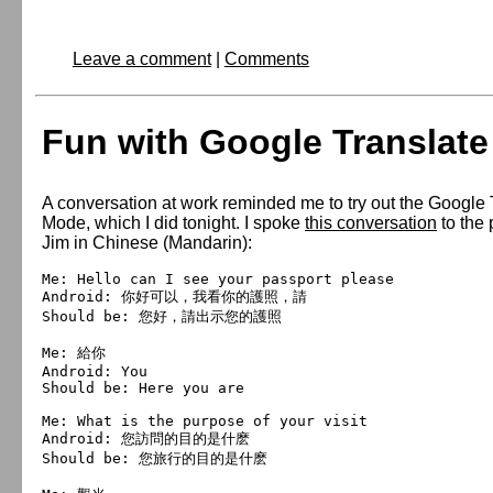
Leave a comment
|
Comments
Fun with Google Translate
A conversation at work reminded me to try out the Google
Mode, which I did tonight. I spoke
this conversation
to the 
Jim in Chinese (Mandarin):
Me: Hello can I see your passport please

Android: 你好可以，我看你的護照，請

Should be: 您好，請出示您的護照

Me: 給你

Android: You

Should be: Here you are

Me: What is the purpose of your visit

Android: 您訪問的目的是什麽

Should be: 您旅行的目的是什麽
