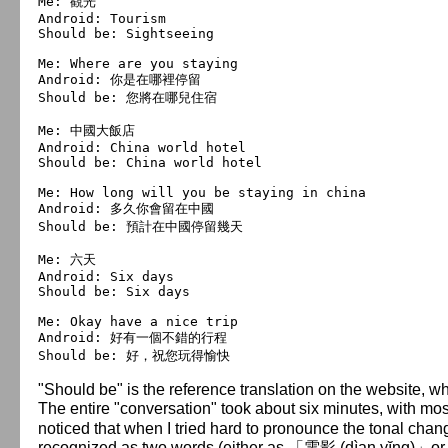
Me: 觀光

Android: Tourism

Should be: Sightseeing

Me: Where are you staying

Android: 你是在哪裡停留

Should be: 您將在哪兒住宿

Me: 中國大飯店

Android: China world hotel

Should be: China world hotel

Me: How long will you be staying in china

Android: 多久你會留在中國

Should be: 預計在中國停留幾天

Me: 六天

Android: Six days

Should be: Six days

Me: Okay have a nice trip

Android: 好有一個不錯的行程

"Should be" is the reference translation on the website, wh
The entire "conversation" took about six minutes, with mo
noticed that when I tried hard to pronounce the tonal change
recognized as two words (either as 「電影 (dìan yĭng)」or 「