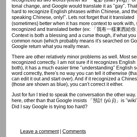
tonal change, and Google would translate it as "gay". That'
hard to recognize English phrases within Chinese, and there
speaking Chinese, only!". Lets not forget that it translat
(sometimes) better when it has more context to work with,
recognized and translated better (ex: 「我有一樣東西給你」is tr
Context is both a blessing and a curse though, if what you 
common noun (which probably means it's searched on Goog
Google return what you really mean.
There are other relatively minor problems as well. Most sen
recognized correctly. I am not sure if it recognizes Englis
both), it has a much easier time "understanding" English s
word correctly, there's no way you can tell it otherwise (that
can edit it out and start over). And if it recognized a Chines
(those are shown as blue), you can't correct it either.
Just for fun I tried to speak the conversation the other way
here, other than that Google insists 「預計 (yù jì)」is "wiki" 
Did I say Google is trying too hard?
Leave a comment
|
Comments