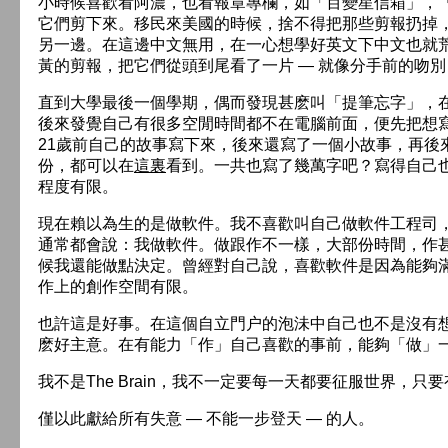
小時候喜歡看阿濃，也看報章專欄，如「百變星信箱」，
它們剪下來。移民來美國的時候，捨不得把那些剪報扔掉
另一邊。在這邊中文無用，在一心想學好英文下中文也就
黃的剪報，把它們從頭到尾看了一片 — 就像分手前的吻別
直到大學最後一個學期，偶而發現甚麽叫「提筆忘字」，
後來發覺自己有很多空閒時間都不在電腦前面，便先把想
21歲前自己的故事寫下來，後來還寫了一個小故事，再後
份，都可以在
這裏
看到。一共也寫了幾萬字吧？寫得自己
程度有限。
現在賴以為生的是做軟件。我不喜歡叫自己做軟件工程司
通常都會說：我做軟件。做跟作不一樣，大部份時間，作
候我還能做點決定。曾經對自己說，喜歡軟件是因為能夠
作上的創作空間有限。
也許這是好事。在這個自立門户的泡沬中自己也不是沒有
麽好主意。在有能力「作」自己喜歡的事前，能夠「做」
我不是The Brain，我不一定要每一天都要征服世界，
僅以此獻給所有失意 — 不能一步登天 — 的人。