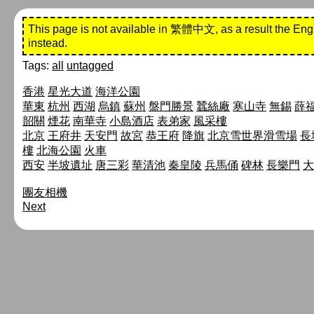
This page is not available in 繁體中文, as a result the Eng
instead.
Tags:
all
untagged
香港
星光大道
海洋公園
華東
杭州
西湖
烏鎮
蘇州
盤門勝景
蠶絲廠
寒山寺
無錫
薛
韶關
煙花
南華寺
小島酒店
表弟家
風采樓
北京
王府井
天安門
故宮
恭王府
降旗
北京雪世界滑雪場
長
樓
北海公園
火車
西安
半坡遺址
唐三彩
華清池
秦皇陵
兵馬俑
碑林
長樂門
大
團友相機
Next