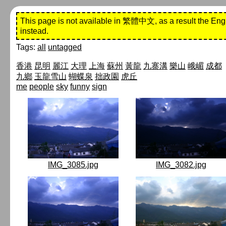
This page is not available in 繁體中文, as a result the Eng
instead.
Tags:
all
untagged
香港
昆明
麗江
大理
上海
蘇州
黃龍
九寨溝
樂山
峨嵋
成都
九鄉
玉龍雪山
蝴蝶泉
拙政園
虎丘
me
people
sky
funny
sign
IMG_3085.jpg
IMG_3082.jpg